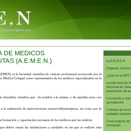
A DE MEDICOS
S (A.E.M.E.N.)
La A.E.M.E.N
Organos rectore
EMEN) es la Sociedad científica de carácter profesional reconocida por el
¿Qué es la NRT
n Médica Colegial como representativa de los médicos especializados en la
La intervención 
Nacional de Salu
testimonios de e
 la disciplina científica que da nombre a la misma, y de aquellas otras con
Formación y mant
acreditación
a a la realización de intervenciones neurorreflejoterápicas, así como por la
Criterios de acre
unidades asisten
 la formación y capacitación necesaria de los médicos que las realicen.
Convocatoria de
formación
 que deben reunir las instalaciones y unidades en las que se realicen esas