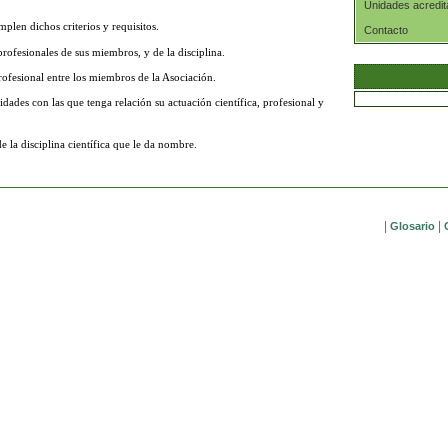
Unidades acredi
len dichos criterios y requisitos.
Contacto
profesionales de sus miembros, y de la disciplina.
ofesional entre los miembros de la Asociación.
dades con las que tenga relación su actuación científica, profesional y
 la disciplina científica que le da nombre.
|
|
Glosario