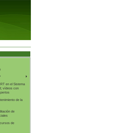
s
?
NRT en el Sistema
d; vídeos con
xpertos
enimiento de la
ditación de
ciales
 cursos de