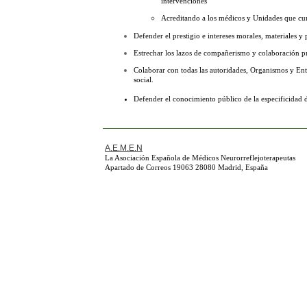
intervenciones
Acreditando a los médicos y Unidades que cump
Defender el prestigio e intereses morales, materiales y 
Estrechar los lazos de compañerismo y colaboración pr
Colaborar con todas las autoridades, Organismos y Enti
social.
Defender el conocimiento público de la especificidad de
A.E.M.E.N
La Asociación Española de Médicos Neurorreflejoterapeutas
Apartado de Correos 19063 28080 Madrid, España